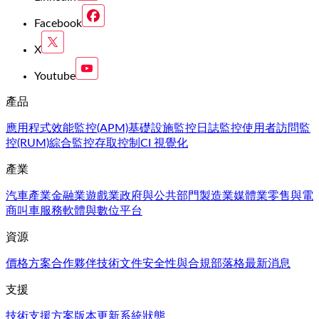
Facebook
X
Youtube
產品
應用程式效能監控(APM)
基礎設施監控
日誌監控
使用者訪問監
控(RUM)
綜合監控
存取控制
CI 視覺化
產業
汽車產業
金融業
遊戲業
政府與公共部門
製造業
媒體業
零售與電
商
叫車服務
軟體與數位平台
資源
價格方案
合作夥伴
技術文件
安全性與合規
部落格
最新消息
支援
技術支援方案
版本更新
系統狀態