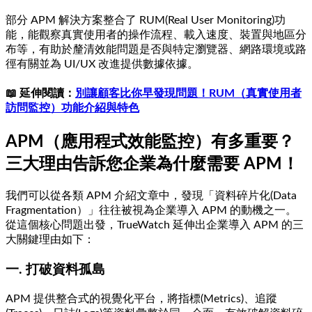
部分 APM 解決方案整合了 RUM(Real User Monitoring)功
能，能觀察真實使用者的操作流程、載入速度、裝置與地區分
布等，有助於釐清效能問題是否與特定瀏覽器、網路環境或路
徑有關並為 UI/UX 改進提供數據依據。
📖 延伸閱讀：
別讓顧客比你早發現問題！RUM（真實使用者
訪問監控）功能介紹與特色
APM（應用程式效能監控）有多重要？
三大理由告訴您企業為什麼需要 APM！
我們可以從各類 APM 介紹文章中，發現「資料碎片化(Data
Fragmentation）」往往被視為企業導入 APM 的動機之一。
從這個核心問題出發，TrueWatch 延伸出企業導入 APM 的三
大關鍵理由如下：
一. 打破資料孤島
APM 提供整合式的視覺化平台，將指標(Metrics)、追蹤