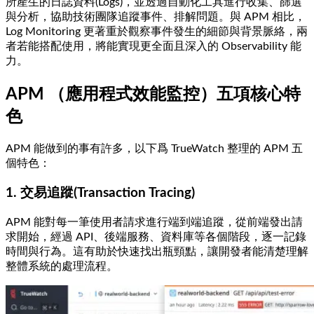
所產生的日誌資料(Logs)，並透過自動化工具進行收集、篩選
與分析，協助技術團隊追蹤事件、排解問題。與 APM 相比，
Log Monitoring 更著重於觀察事件發生的細節與背景脈絡，兩
者若能搭配使用，將能實現更全面且深入的 Observability 能
力。
APM （應用程式效能監控）五項核心特
色
APM 能做到的事有許多，以下爲 TrueWatch 整理的 APM 五
個特色：
1. 交易追蹤(Transaction Tracing)
APM 能對每一筆使用者請求進行端到端追蹤，從前端發出請
求開始，經過 API、後端服務、資料庫等各個階段，逐一記錄
時間與行為。這有助於快速找出瓶頸點，讓開發者能清楚理解
整體系統的處理流程。