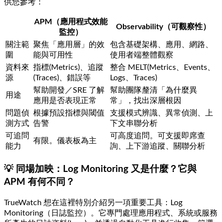
供您參考：
APM（應用程式效能
Observability（可觀察性）
監控）
關注範
聚焦「應用層」的效
包含基礎架構、應用、網路、
圍
能與可用性
使用者端整體觀察
資料來
指標(Metrics)、追蹤
整合 MELT(Metrics、Events、
源
(Traces)、錯誤等
Logs、Traces)
幫助開發／SRE 了解
幫助團隊釐清「為什麼異
用途
應用是否表現正常
常」，找出深層根因
問題偵
根據預設指標與閾值
支援模式辨識、異常偵測、上
測方式
告警
下文串聯分析
可追問
可高度追問。可支援即席查
有限。儀表板為主
能力
詢、上下游追蹤、關聯分析
💡
同場加映：Log Monitoring 又是什麼？它與
APM 有何不同？
TrueWatch 想在這裡特別介紹另一項重要工具：Log
Monitoring（日誌監控）。它專門處理應用程式、系統或服務