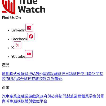
Find Us On
LinkedIn
Facebook
X
Youtube
產品
應用程式效能監控(APM)
基礎設施監控
日誌監控
使用者訪問監
控(RUM)
綜合監控
存取控制
CI 視覺化
產業
汽車產業
金融業
遊戲業
政府與公共部門
製造業
媒體業
零售與電
商
叫車服務
軟體與數位平台