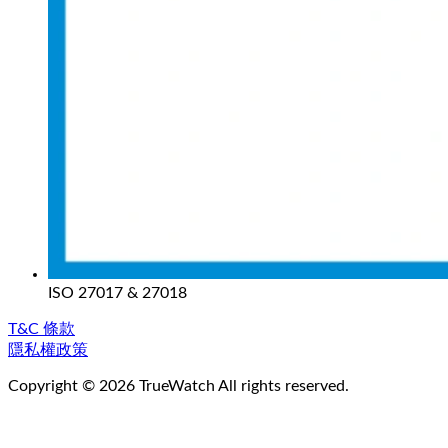
ISO 27017 & 27018
T&C 條款
隱私權政策
Copyright ©
2026
TrueWatch All rights reserved.